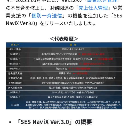
の不具合を修正し、財務関連の「
売上仕入管理
」や営
業支援の「
個別一斉送信
」の機能
を追加した「SES
NaviX Ver.3.0」をリリースいたしました。
＜代表略歴＞
「SES NaviX Ver.3.0」の概要