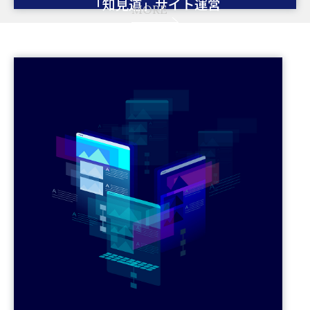
「知見道」サイト運営
MORE