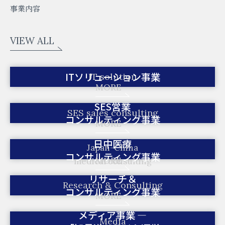
事業内容
VIEW ALL
ITソリューション事業
IT solution
MORE
SES営業
SES sales consulting
コンサルティング事業
MORE
日中医療
Japan-China
コンサルティング事業
MORE
medical consulting
リサーチ＆
Research &
Consulting
コンサルティング事業
MORE
メディア事業 ―
Media