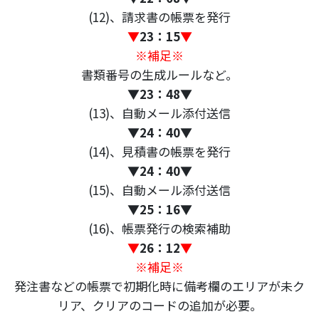
(12)、請求書の帳票を発行
▼
23：15
▼
※補足※
書類番号の生成ルールなど。
▼
23：48
▼
(13)、自動メール添付送信
▼
24：40
▼
(14)、見積書の帳票を発行
▼
24：40
▼
(15)、自動メール添付送信
▼
25：16
▼
(16)、帳票発行の検索補助
▼
26：12
▼
※補足※
発注書などの帳票で初期化時に備考欄のエリアが未ク
リア、クリアのコードの追加が必要。