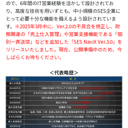
ので、6年間のIT営業経験を活かして設計されてお
り、高度な技術を用いずとも、中小規模のSES企業に
とって必要十分な機能を備えるよう設計されていま
す。
※2025年3月中に、Ver.2.0の不具合を修正し、財
務関連の「売上仕入管理」や営業支援機能である「個
別一斉送信」などを追加した「SES NaviX Ver.3.0」を
リリースいたしました。現在、公開準備中のため、今
しばらくお待ちください。
＜代表略歴＞