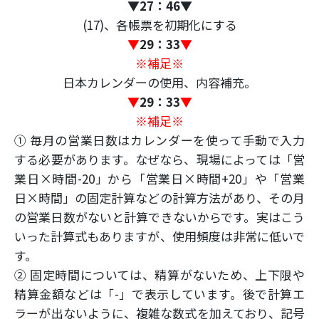
▼
27：46
▼
(17)、各帳票を初期化にする
▼
29：33
▼
※補足※
日本カレンダーの使用、内容補充。
▼
29：33
▼
※補足※
① 毎月の営業日数はカレンダーを使って手動で入力
する必要があります。なぜなら、現場によっては「営
業日×時間-20」から「営業日×時間+20」や「営業
日×時間」の固定計算などの計算方法があり、その月
の営業日数がないと計算できないからです。実はこう
いった計算式もありますが、使用頻度は非常に低いで
す。
② 固定時間については、精算がないため、上下限や
精算金額などは「-」で表示しています。後で計算エ
ラーが出ないように、複雑な数式を加えており、記号