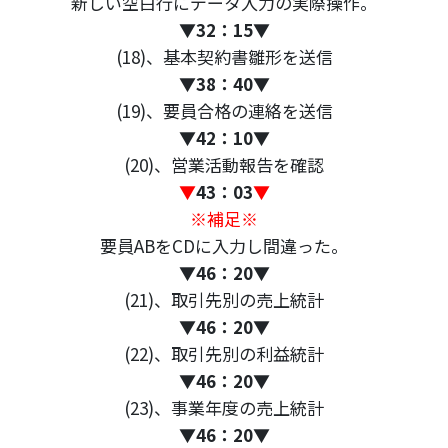
新しい空白行にデータ入力の実際操作。
▼
32：15
▼
(18)、基本契約書雛形を送信
▼
38：40
▼
(19)、要員合格の連絡を送信
▼
42：10
▼
(20)、営業活動報告を確認
▼
43：03
▼
※補足※
要員ABをCDに入力し間違った。
▼
46：20
▼
(21)、取引先別の売上統計
▼
46：20
▼
(22)、取引先別の利益統計
▼
46：20
▼
(23)、事業年度の売上統計
▼
46：20
▼