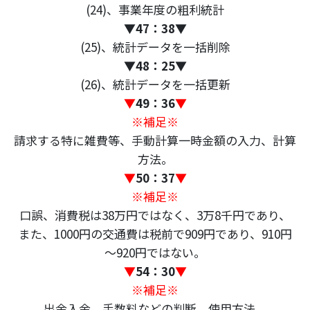
(24)、事業年度の粗利統計
▼
47：38
▼
(25)、統計データを一括削除
▼
48：25
▼
(26)、統計データを一括更新
▼
49：36
▼
※補足※
請求する特に雑費等、手動計算一時金額の入力、計算
方法。
▼
50：37
▼
※補足※
口誤、消費税は38万円ではなく、3万8千円であり、
また、1000円の交通費は税前で909円であり、910円
～920円ではない。
▼
54：30
▼
※補足※
出金入金、手数料などの判断、使用方法。