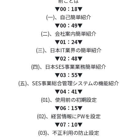
前ことば
▼
00：18
▼
(一)、自己簡単紹介
▼
00：49
▼
(二)、会社案内簡単紹介
▼
01：24
▼
(三)、日本IT業界の簡単紹介
▼
02：48
▼
(四)、日本SES事業業務簡単紹介
▼
03：55
▼
(五)、SES事業総合管理システムの機能紹介
▼
04：41
▼
(01)、使用前の初期設定
▼
06：15
▼
(02)、経営情報にPWを設定
▼
07：10▼
(03)、不正利用の防止設定