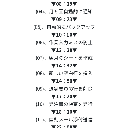
▼
08：29
▼
(04)、月６回自動的に通知
▼
09：23
▼
(05)、自動的にバックアップ
▼
10：10
▼
(06)、作業入力ミスの防止
▼
12：28
▼
(07)、翌月のシートを作成
▼
14：32
▼
(08)、新しい空白行を挿入
▼
14：50
▼
(09)、退場要員の行を削除
▼
17：20
▼
(10)、発注書の帳票を発行
▼
18：20
▼
(11)、自動メール添付送信
▼
22：08
▼